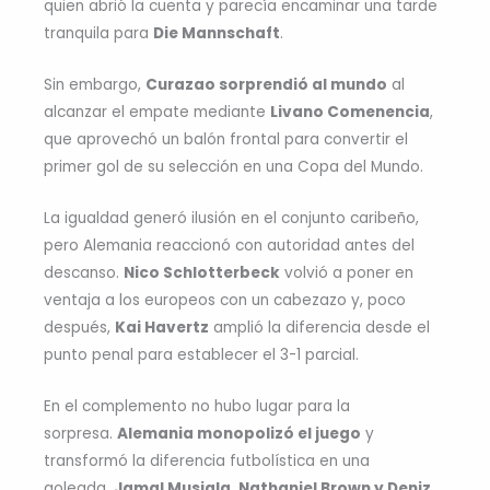
quien abrió la cuenta y parecía encaminar una tarde
tranquila para
Die Mannschaft
.
Sin embargo,
Curazao sorprendió al mundo
al
alcanzar el empate mediante
Livano Comenencia
,
que aprovechó un balón frontal para convertir el
primer gol de su selección en una Copa del Mundo.
La igualdad generó ilusión en el conjunto caribeño,
pero Alemania reaccionó con autoridad antes del
descanso.
Nico Schlotterbeck
volvió a poner en
ventaja a los europeos con un cabezazo y, poco
después,
Kai Havertz
amplió la diferencia desde el
punto penal para establecer el 3-1 parcial.
En el complemento no hubo lugar para la
sorpresa.
Alemania monopolizó el juego
y
transformó la diferencia futbolística en una
goleada.
Jamal Musiala, Nathaniel Brown y Deniz