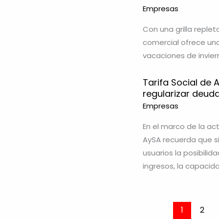
Empresas
Con una grilla replet
comercial ofrece un
vacaciones de invier
Tarifa Social de 
regularizar deud
Empresas
En el marco de la act
AySA recuerda que sig
usuarios la posibili
ingresos, la capacid
1
2