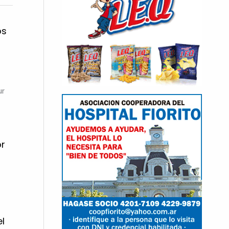
os
ur
or
l