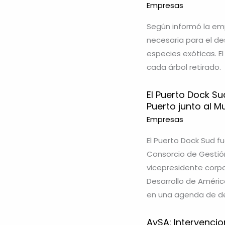
Empresas
Según informó la emp
necesaria para el de
especies exóticas. E
cada árbol retirado.
El Puerto Dock S
Puerto junto al M
Empresas
El Puerto Dock Sud f
Consorcio de Gestión,
vicepresidente corp
Desarrollo de América
en una agenda de de
AySA: Intervencio