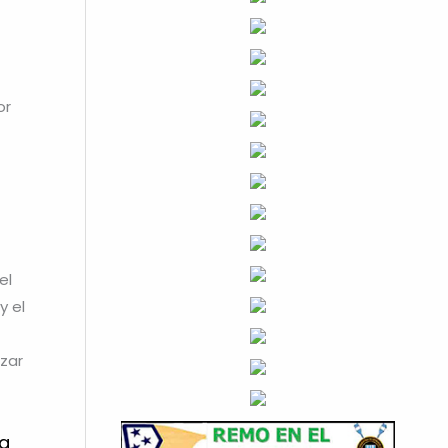
or
el
y el
nzar
la