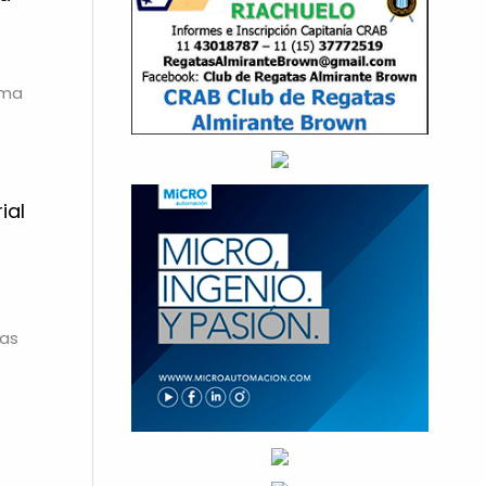
ema
ial
vas