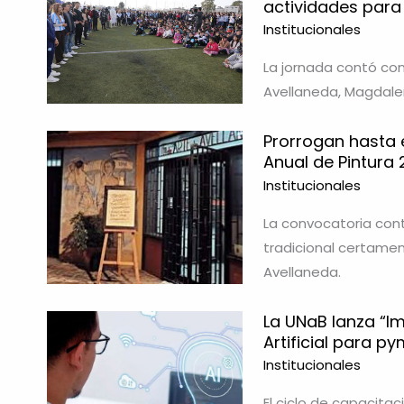
actividades para
Institucionales
La jornada contó con
Avellaneda, Magdalena
Prorrogan hasta e
Anual de Pintura
Institucionales
La convocatoria conti
tradicional certamen
Avellaneda.
La UNaB lanza “Im
Artificial para p
Institucionales
El ciclo de capacita