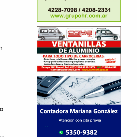
n
ia
or