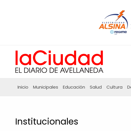
Ir
al
contenido
Inicio
Municipales
Educación
Salud
Cultura
D
Institucionales