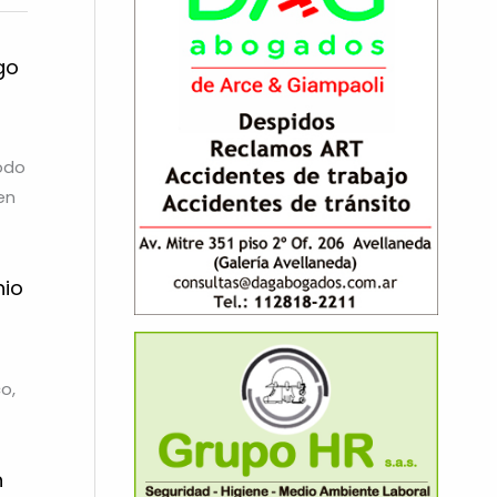
go
íodo
en
nio
o,
n