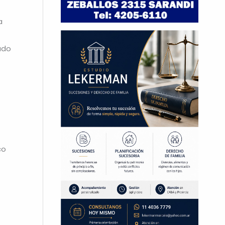
a
ado
co
→