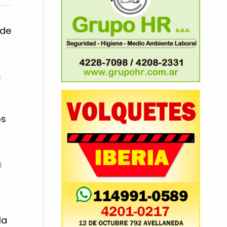
 de
s
os
l
la