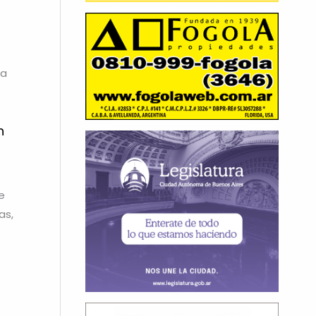
 a
n
e
as,