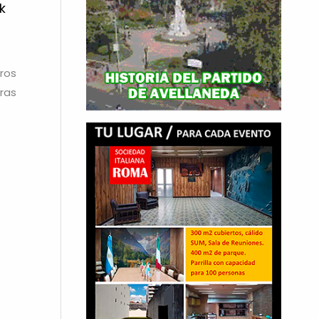
k
ros
bras
→