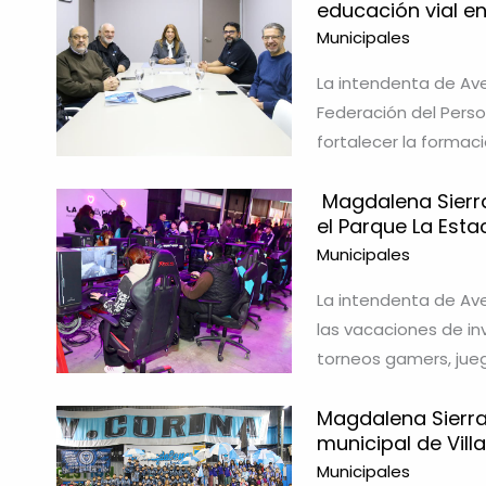
educación vial e
Municipales
La intendenta de Av
Federación del Person
fortalecer la formac
Magdalena Sierra
el Parque La Esta
Municipales
La intendenta de Ave
las vacaciones de in
torneos gamers, jueg
Magdalena Sierra
municipal de Vill
Municipales