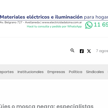
Buscar
7 agos
eportes
Institucionales
Empresas
Política
Sindicales
güíes o mosca negra: especialistas