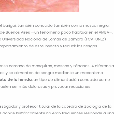
del barigüí, también conocido también como mosca negra,
ia de Buenos Aires —un fenómeno poco habitual en el AMBA—,
 la Universidad Nacional de Lomas de Zamora (FCA-UNLZ)
portamiento de este insecto y reducir los riesgos
iente cercano de mosquitos, moscas y tábanos. A diferencia
as y se alimentan de sangre mediante un mecanismo
ota de la herida
, un tipo de alimentación conocida como
suelen ser más dolorosas y provocar reacciones
vestigador y profesor titular de la cátedra de Zoología de la
as donde históricamente no eran frecuentes responde a una