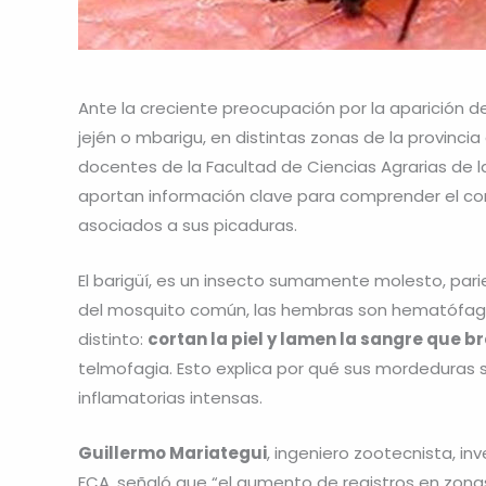
Ante la creciente preocupación por la aparición 
jején o mbarigu, en distintas zonas de la provinc
docentes de la Facultad de Ciencias Agrarias de
aportan información clave para comprender el com
asociados a sus picaduras.
El barigüí, es un insecto sumamente molesto, par
del mosquito común, las hembras son hematófag
distinto:
cortan la piel y lamen la sangre que br
telmofagia. Esto explica por qué sus mordeduras 
inflamatorias intensas.
Guillermo Mariategui
, ingeniero zootecnista, in
FCA, señaló que “el aumento de registros en zon