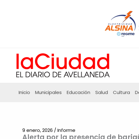
Ir
al
contenido
Inicio
Municipales
Educación
Salud
Cultura
D
9 enero, 2026
/
Informe
Alerta por la presencia de bari