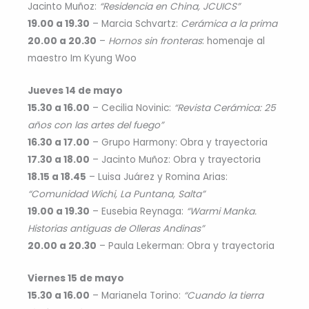
Jacinto Muñoz:
“Residencia en China, JCUICS”
19.00 a 19.30
– Marcia Schvartz:
Cerámica a la prima
20.00 a 20.30
–
Hornos sin fronteras
: homenaje al
maestro Im Kyung Woo
Jueves 14 de mayo
15.30 a 16.00
– Cecilia Novinic:
“Revista Cerámica: 25
años con las artes del fuego”
16.30 a 17.00
– Grupo Harmony: Obra y trayectoria
17.30 a 18.00
– Jacinto Muñoz: Obra y trayectoria
18.15 a 18.45
– Luisa Juárez y Romina Arias:
“Comunidad Wichi, La Puntana, Salta”
19.00 a 19.30
– Eusebia Reynaga:
“Warmi Manka.
Historias antiguas de Olleras Andinas”
20.00 a 20.30
– Paula Lekerman: Obra y trayectoria
Viernes 15 de mayo
15.30 a 16.00
– Marianela Torino:
“Cuando la tierra