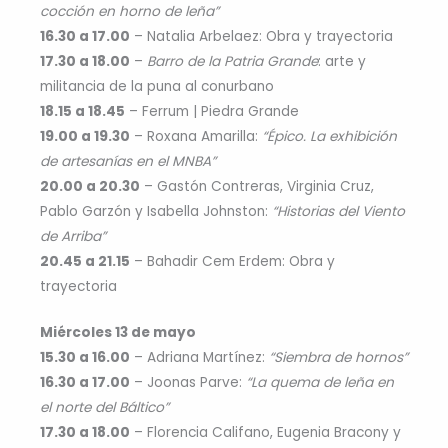
cocción en horno de leña”
16.30 a 17.00
– Natalia Arbelaez: Obra y trayectoria
17.30 a 18.00
–
Barro de la Patria Grande
: arte y
militancia de la puna al conurbano
18.15 a 18.45
– Ferrum | Piedra Grande
19.00 a 19.30
– Roxana Amarilla:
“Épico. La exhibición
de artesanías en el MNBA”
20.00 a 20.30
– Gastón Contreras, Virginia Cruz,
Pablo Garzón y Isabella Johnston:
“Historias del Viento
de Arriba”
20.45 a 21.15
– Bahadir Cem Erdem: Obra y
trayectoria
Miércoles 13 de mayo
15.30 a 16.00
– Adriana Martínez:
“Siembra de hornos”
16.30 a 17.00
– Joonas Parve:
“La quema de leña en
el norte del Báltico”
17.30 a 18.00
– Florencia Califano, Eugenia Bracony y