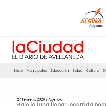
Ir
al
contenido
Inicio
Municipales
Educación
Salud
Cultura
D
27 febrero, 2026
/
Agenda
Bajo la luna llena: recorrida noc