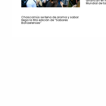
arrancan en la
Mundial de t
Chascomús se llena de aroma y sabor:
llega la 6ta edición de “Sabores
Bonaerenses”