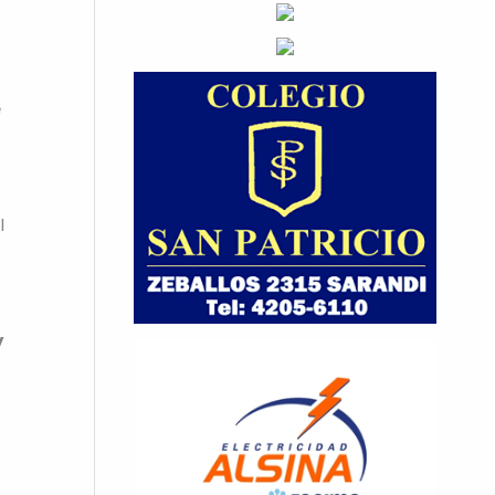
e
l
y