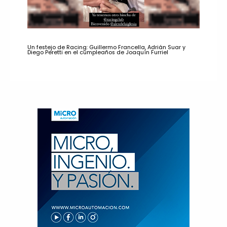
Un festejo de Racing: Guillermo Francella, Adrián Suar y
Diego Peretti en el cumpleaños de Joaquín Furriel