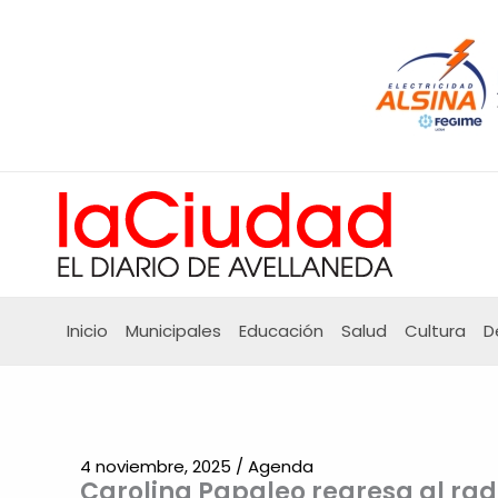
Ir
al
contenido
Inicio
Municipales
Educación
Salud
Cultura
D
4 noviembre, 2025
/
Agenda
Carolina Papaleo regresa al rad