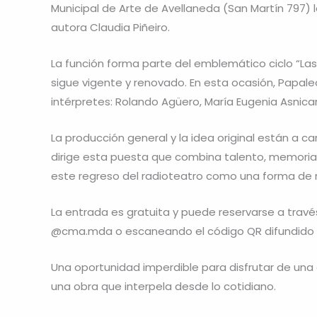
Municipal de Arte de Avellaneda (San Martín 797) l
autora Claudia Piñeiro.
La función forma parte del emblemático ciclo “Las
sigue vigente y renovado. En esta ocasión, Pap
intérpretes: Rolando Agüero, María Eugenia Asnicar,
La producción general y la idea original están a c
dirige esta puesta que combina talento, memoria
este regreso del radioteatro como una forma de re
La entrada es gratuita y puede reservarse a través
@cma.mda o escaneando el código QR difundido po
Una oportunidad imperdible para disfrutar de una e
una obra que interpela desde lo cotidiano.