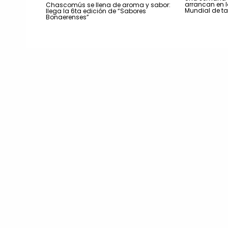
arrancan en la
Chascomús se llena de aroma y sabor:
Mundial de t
llega la 6ta edición de “Sabores
Bonaerenses”