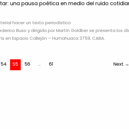
tar: una pausa poética en medio del ruido cotidi
rial hacer un texto periodístico
ederico Buso y dirigida por Martín Goldber se presenta los dí
0hs en Espacio Callejón – Humahuaca 3759, CABA.
54
55
56
…
61
Next