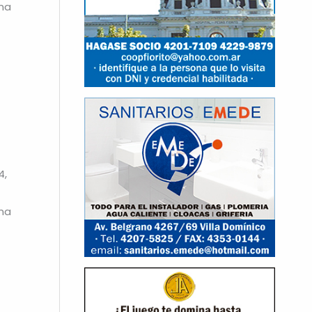
una
4,
una