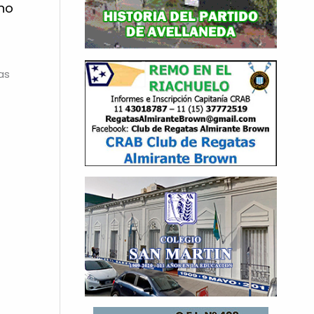
ano
as
→