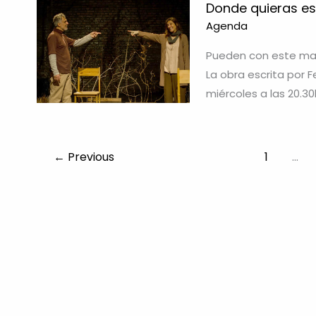
Donde quieras es
Agenda
Pueden con este mate
La obra escrita por F
miércoles a las 20.3
←
Previous
1
…