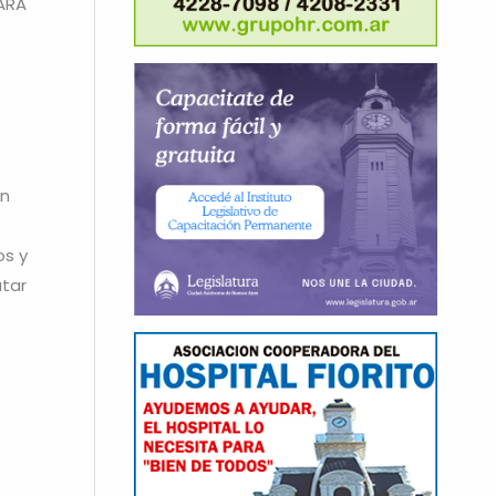
 ARA
ín
os y
utar