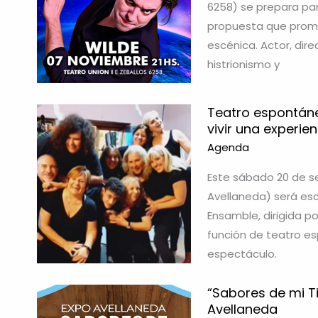
6258) se prepara par
propuesta que prome
escénica. Actor, dir
histrionismo y
Teatro espontáne
vivir una experie
Agenda
Este sábado 20 de se
Avellaneda) será esc
Ensamble, dirigida p
función de teatro es
espectáculo.
“Sabores de mi Ti
Avellaneda