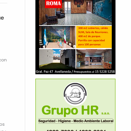
ue
con
ios