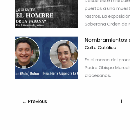
Desde este miércoles
puertas a una muest
rastros. La exposició
Soberana Orden de M
Nombramientos e
Culto Católico
En el marco del proc
Padre Obispo Marcelo
diocesanos.
←
Previous
1