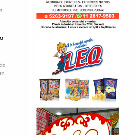
s
la
 de
en