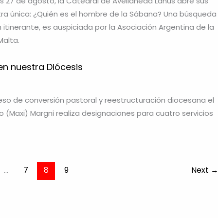
 27 de agosto, la Catedral de Avellaneda Lanús abre sus
ra única: ¿Quién es el hombre de la Sábana? Una búsqueda
n itinerante, es auspiciada por la Asociación Argentina de la
alta.
n nuestra Diócesis
eso de conversión pastoral y reestructuración diocesana el
 (Maxi) Margni realiza designaciones para cuatro servicios
…
7
8
9
Next