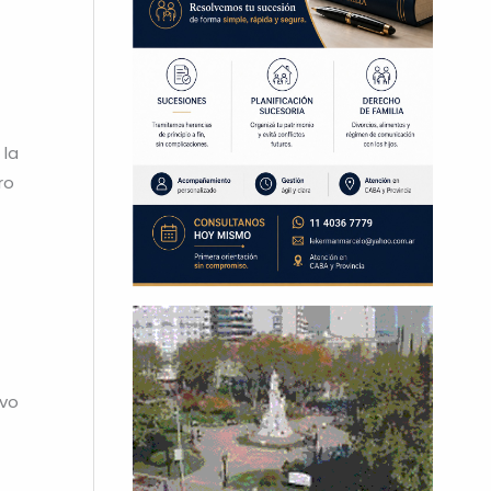
 la
ro
ivo