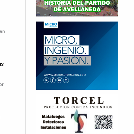
 en
ús
or
a