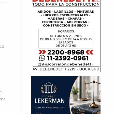
ada
”,
tos.