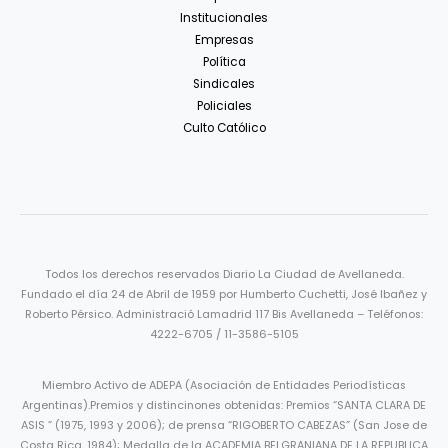
Institucionales
Empresas
Política
Sindicales
Policiales
Culto Católico
Todos los derechos reservados Diario La Ciudad de Avellaneda.
Fundado el día 24 de Abril de 1959 por Humberto Cuchetti, José Ibañez y
Roberto Pérsico. Administració Lamadrid 117 Bis Avellaneda – Teléfonos:
4222-6705 / 11-3586-5105
Miembro Activo de ADEPA (Asociación de Entidades Periodísticas
Argentinas).Premios y distincinones obtenidas: Premios “SANTA CLARA DE
ASIS ” (1975, 1993 y 2006); de prensa “RIGOBERTO CABEZAS” (San Jose de
Costa Rica, 1984); Medalla de la ACADEMIA BELGRANIANA DE LA REPUBLICA