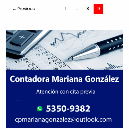
←
Previous
1
…
8
9