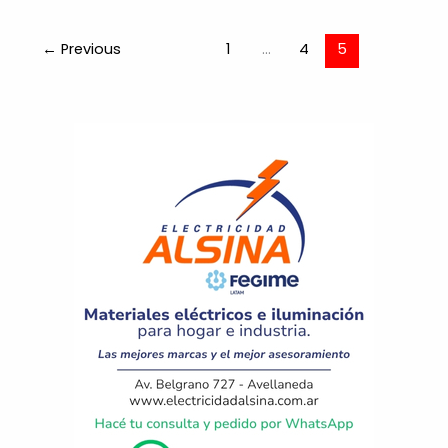
←
Previous
1
…
4
5