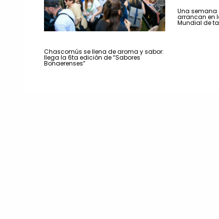
Una semana a
arrancan en la
Mundial de t
Chascomús se llena de aroma y sabor:
llega la 6ta edición de “Sabores
Bonaerenses”