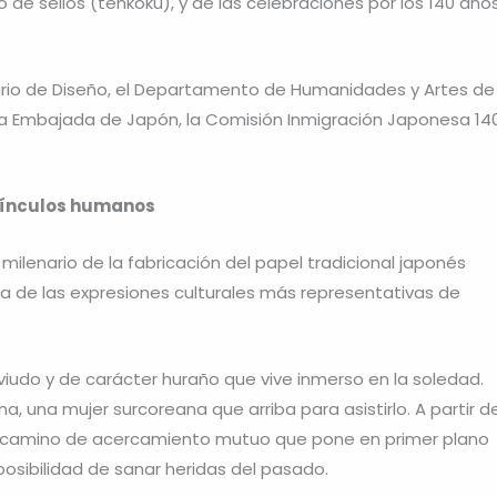
de sellos (tenkoku), y de las celebraciones por los 140 año
tario de Diseño, el Departamento de Humanidades y Artes de
 la Embajada de Japón, la Comisión Inmigración Japonesa 14
s vínculos humanos
lenario de la fabricación del papel tradicional japonés
na de las expresiones culturales más representativas de
o viudo y de carácter huraño que vive inmerso en la soledad.
a, una mujer surcoreana que arriba para asistirlo. A partir d
camino de acercamiento mutuo que pone en primer plano
 posibilidad de sanar heridas del pasado.