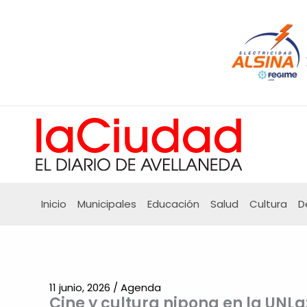
Ir
al
contenido
Inicio
Municipales
Educación
Salud
Cultura
D
11 junio, 2026
/
Agenda
Cine y cultura nipona en la UNLa