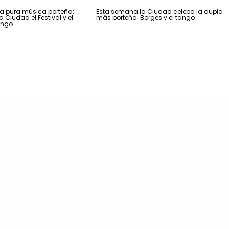
 pura música porteña:
Esta semana la Ciudad celeba la dupla
 Ciudad el Festival y el
más porteña: Borges y el tango
ango