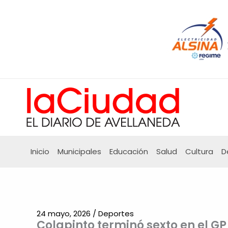
Ir
al
contenido
Inicio
Municipales
Educación
Salud
Cultura
D
24 mayo, 2026
/
Deportes
Colapinto terminó sexto en el G