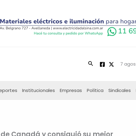
Buscar
7 agos
eportes
Institucionales
Empresas
Política
Sindicales
P de Canadá y consiguió su mejor