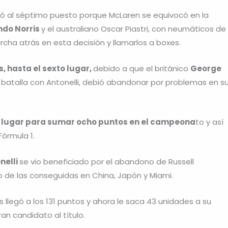
aló al séptimo puesto porque McLaren se equivocó en la
ndo Norris
y el australiano Oscar Piastri, con neumáticos de
rcha atrás en esta decisión y llamarlos a boxes.
, hasta el sexto lugar,
debido a que el británico
George
batalla con Antonelli, debió abandonar por problemas en s
xto lugar para sumar ocho puntos en el campeona
to y así
órmula 1.
nelli
se vio beneficiado por el abandono de Russell
o de las conseguidas en China, Japón y Miami.
os llegó a los 131 puntos y ahora le saca 43 unidades a su
an candidato al título.