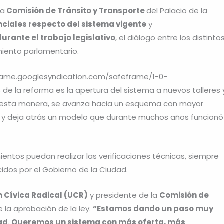
la
Comisión de Tránsito y Transporte
del Palacio de la
ciales respecto del sistema vigente
y
rante el trabajo legislativo
, el diálogo entre los distinto
miento parlamentario.
rame.googlesyndication.com/safeframe/1-0-
 de la reforma es la apertura del sistema a nuevos talleres 
esta manera, se avanza hacia un esquema con mayor
 y deja atrás un modelo que durante muchos años funcionó
entos puedan realizar las verificaciones técnicas, siempre
cidos por el Gobierno de la Ciudad.
n Cívica Radical (UCR)
y presidente de la
Comisión de
 la aprobación de la ley.
“Estamos dando un paso muy
dad. Queremos un sistema con más oferta, más