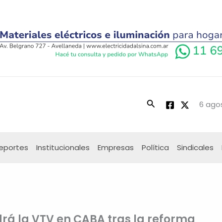
Buscar
6 ago
eportes
Institucionales
Empresas
Política
Sindicales
rá la VTV en CABA tras la reforma