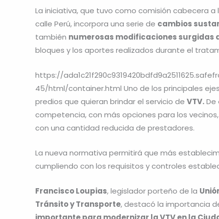
La iniciativa, que tuvo como comisión cabecera a 
calle Perú, incorpora una serie de
cambios sustan
también
numerosas modificaciones surgidas du
bloques y los aportes realizados durante el trata
https://ada1c21f290c9319420bdfd9a2511625.safef
45/html/container.html Uno de los principales ejes
predios que quieran brindar el servicio de
VTV.
De 
competencia, con más opciones para los vecinos,
con una cantidad reducida de prestadores.
La nueva normativa permitirá que más establecimi
cumpliendo con los requisitos y controles estable
Francisco Loupias
, legislador porteño de la
Unió
Tránsito y Transporte
, destacó la importancia de
importante para modernizar la VTV en la Ciu