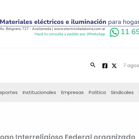
Buscar
7 agos
eportes
Institucionales
Empresas
Política
Sindicales
logo Interreligioso Federal organizado