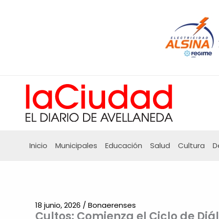
Ir
al
contenido
Inicio
Municipales
Educación
Salud
Cultura
D
18 junio, 2026
/
Bonaerenses
Cultos: Comienza el Ciclo de Diá