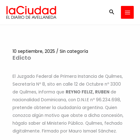
Ir
Buscar
al
contenido
10 septiembre, 2025
/
Sin categoría
Edicto
El Juzgado Federal de Primera Instancia de Quilmes,
Secretaría Nº 8, sito en calle 12 de Octubre nº 3300
de Quilmes, informa que
REYNO FELIZ, RUBEN
de
nacionalidad Dominicana, con D.N.I.E nº 96.234.698,
pretende obtener la ciudadanía argentina. Quien
conozca algún motivo que obste a dicha concesión,
hágalo saber al Ministerio Público. Quilmes, fechado
digitalmente. Firmado por Mauro Ismael Sánchez.