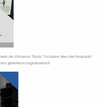
fredo de Vincenzo
Título:
“Octubre, Mes del Grabado”
ram:
@silviaroccagrabados5