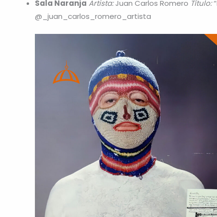
Sala Naranja
Artista:
Juan Carlos Romero
Título:
“
@_juan_carlos_romero_artista