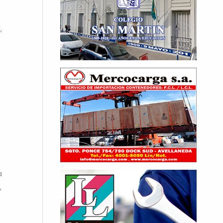
,
a
,