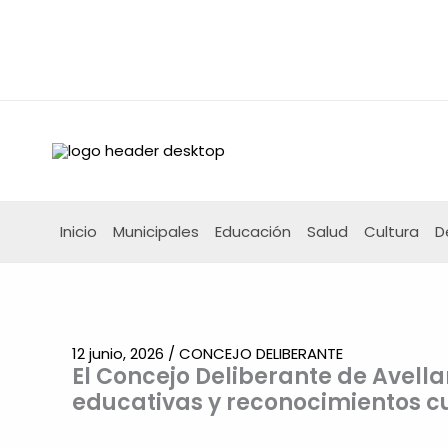
Ir
al
contenido
Inicio
Municipales
Educación
Salud
Cultura
D
12 junio, 2026
/
CONCEJO DELIBERANTE
El Concejo Deliberante de Avell
educativas y reconocimientos cu