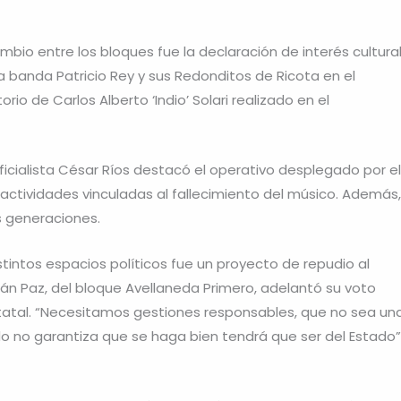
io entre los bloques fue la declaración de interés cultural
 la banda Patricio Rey y sus Redonditos de Ricota en el
io de Carlos Alberto ‘Indio’ Solari realizado en el
ficialista César Ríos destacó el operativo desplegado por el
s actividades vinculadas al fallecimiento del músico. Además,
as generaciones.
tintos espacios políticos fue un proyecto de repudio al
ián Paz, del bloque Avellaneda Primero, adelantó su voto
tatal. “Necesitamos gestiones responsables, que no sea un
ivado no garantiza que se haga bien tendrá que ser del Estado”