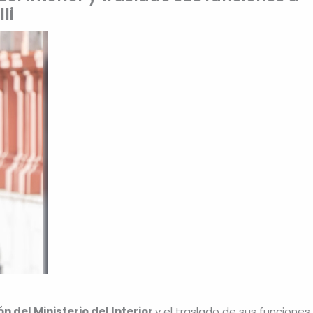
li
ón del Ministerio del Interior
y el traslado de sus funciones