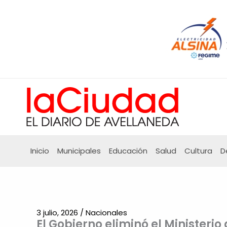
Ir
al
contenido
Inicio
Municipales
Educación
Salud
Cultura
D
3 julio, 2026
/
Nacionales
El Gobierno eliminó el Ministerio 