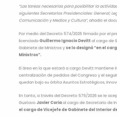
“Las tareas necesarias para posibilitar la activid
siguientes Secretarías Presidenciales: General; Leg
Comunicación y Medios y Cultura”
, añadió el do
Por medio del Decreto 574/2026 firmado por el presid
licenciado
Guillermo Ignacio Devitt
al cargo de S
Gabinete de Ministros y
se lo designó “en el car
Ministros”.
El área en la que estará a cargo Devitt mantiene in
centralización de pedidos del Congreso y el segu
quedan bajo su órbita Asuntos Estratégicos, Inno
En tanto, a través del Decreto 575/2026 se le acept
Gustavo
Javier Coria
al cargo de Secretario de Int
el cargo de Vicejefe de Gabinete del Interior d