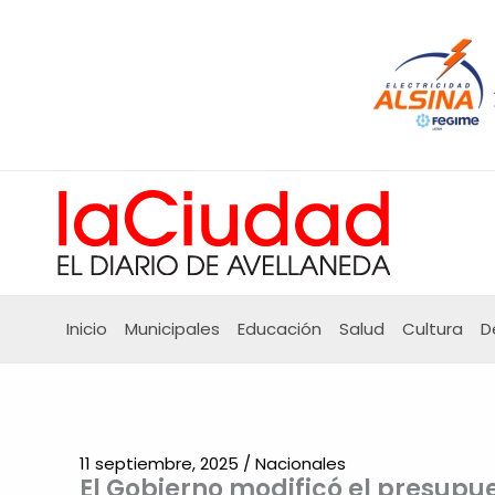
Ir
al
contenido
Inicio
Municipales
Educación
Salud
Cultura
D
11 septiembre, 2025
/
Nacionales
El Gobierno modificó el presupu