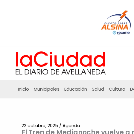
Ir
al
contenido
Inicio
Municipales
Educación
Salud
Cultura
D
22 octubre, 2025
/
Agenda
El Tren de Medianoche vuelve a 