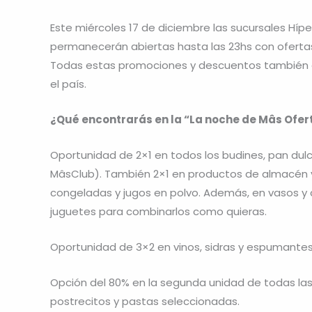
Este miércoles 17 de diciembre las sucursales Hí
permanecerán abiertas hasta las 23hs con ofertas,
Todas estas promociones y descuentos también es
el país.
¿Qué encontrarás en la “La noche de Mâs Ofer
Oportunidad de 2×1 en todos los budines, pan dulce
MâsClub). También 2×1 en productos de almacén y 
congeladas y jugos en polvo. Además, en vasos y c
juguetes para combinarlos como quieras.
Oportunidad de 3×2 en vinos, sidras y espumantes
Opción del 80% en la segunda unidad de todas las 
postrecitos y pastas seleccionadas.