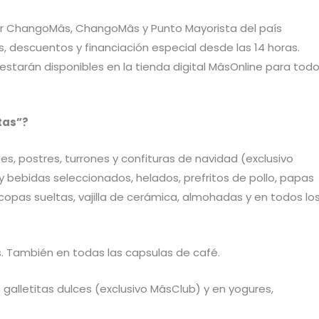
per ChangoMâs, ChangoMâs y Punto Mayorista del país
 descuentos y financiación especial desde las 14 horas.
tarán disponibles en la tienda digital MâsOnline para tod
tas”?
s, postres, turrones y confituras de navidad (exclusivo
bebidas seleccionados, helados, prefritos de pollo, papas
opas sueltas, vajilla de cerámica, almohadas y en todos lo
. También en todas las capsulas de café.
galletitas dulces (exclusivo MâsClub) y en yogures,