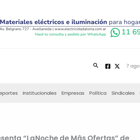
Buscar
7 ago
eportes
Institucionales
Empresas
Política
Sindicales
esenta “LaNoche de Mâs Ofertas” de