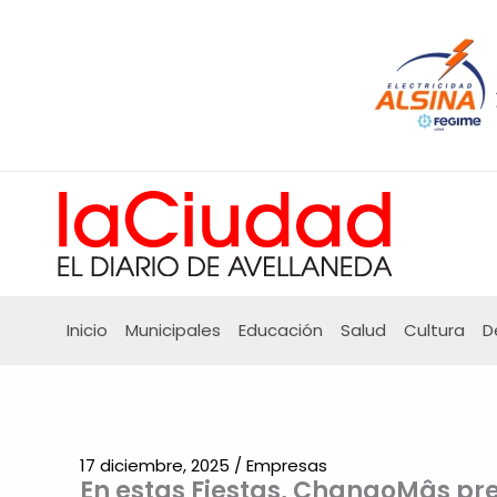
Ir
al
contenido
Inicio
Municipales
Educación
Salud
Cultura
D
17 diciembre, 2025
/
Empresas
En estas Fiestas, ChangoMâs pr