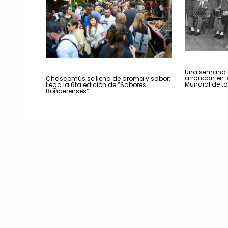
Una semana a
arrancan en la
Chascomús se llena de aroma y sabor:
Mundial de t
llega la 6ta edición de “Sabores
Bonaerenses”