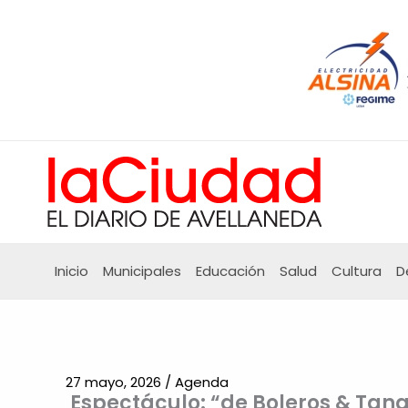
Ir
al
contenido
Inicio
Municipales
Educación
Salud
Cultura
D
27 mayo, 2026
/
Agenda
Espectáculo: “de Boleros & Tan