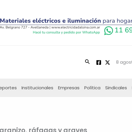
Buscar
8 agost
eportes
Institucionales
Empresas
Política
Sindicales
 granizo, ráfagas y graves