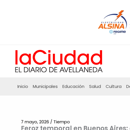
Ir
al
contenido
Inicio
Municipales
Educación
Salud
Cultura
D
7 mayo, 2026
/
Tiempo
Feroz temporal en Buenos Aires: