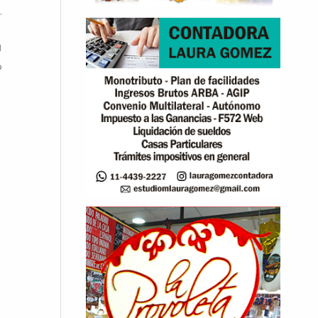
.
a
ó