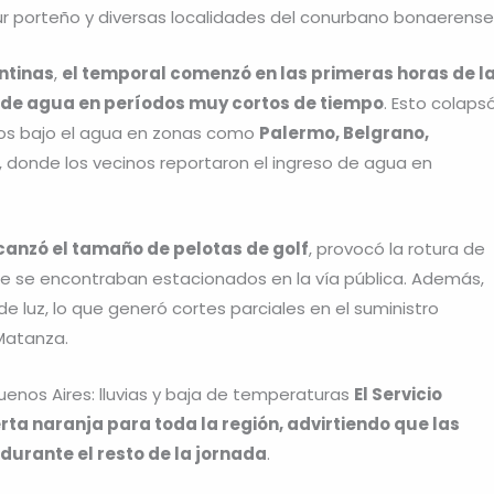
 sur porteño y diversas localidades del conurbano bonaerense
ntinas
,
el temporal comenzó en las primeras horas de l
e agua en períodos muy cortos de tiempo
. Esto colaps
tos bajo el agua en zonas como
Palermo, Belgrano,
, donde los vecinos reportaron el ingreso de agua en
canzó el tamaño de pelotas de golf
, provocó la rotura de
 que se encontraban estacionados en la vía pública. Además,
e luz, lo que generó cortes parciales en el suministro
 Matanza.
enos Aires: lluvias y baja de temperaturas
El Servicio
ta naranja para toda la región, advirtiendo que las
 durante el resto de la jornada
.