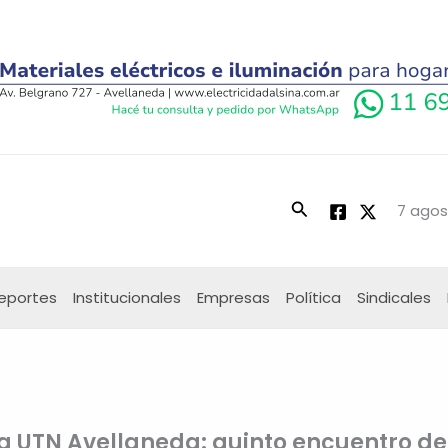
Buscar
7 agos
eportes
Institucionales
Empresas
Política
Sindicales
la UTN Avellaneda: quinto encuentro de