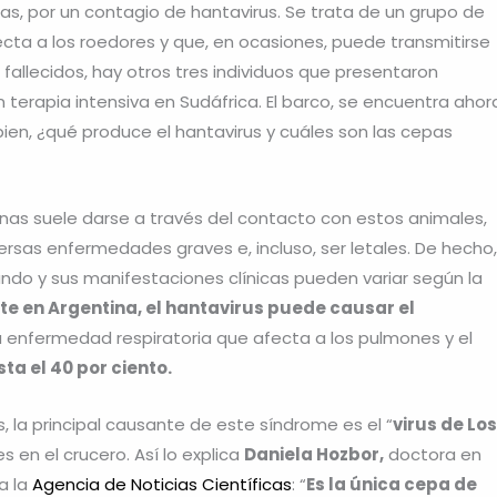
ias, por un contagio de hantavirus. Se trata de un grupo de
fecta a los roedores y que, en ocasiones, puede transmitirse
fallecidos, hay otros tres individuos que presentaron
 terapia intensiva en Sudáfrica. El barco, se encuentra ahor
bien, ¿qué produce el hantavirus y cuáles son las cepas
onas suele darse a través del contacto con estos animales,
ersas enfermedades graves e, incluso, ser letales. De hecho,
 mundo y sus manifestaciones clínicas pueden variar según la
te en Argentina, el hantavirus puede causar el
a enfermedad respiratoria que afecta a los pulmones y el
ta el 40 por ciento.
, la principal causante de este síndrome es el “
virus de Los
 en el crucero. Así lo explica
Daniela Hozbor,
doctora en
a la
Agencia de Noticias Científicas
: “
Es la única cepa de