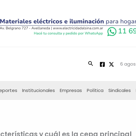
Buscar
6 agos
eportes
Institucionales
Empresas
Política
Sindicales
cterísticas y cuál es la cepa principal