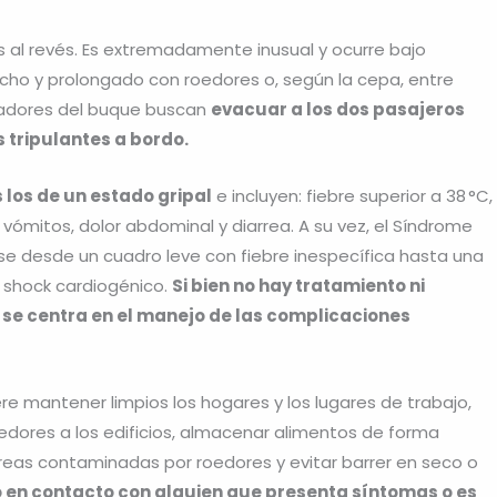
s al revés. Es extremadamente inusual y ocurre bajo
ho y prolongado con roedores o, según la cepa, entre
eradores del buque buscan
evacuar a los dos pasajeros
s tripulantes a bordo.
los de un estado gripal
e incluyen: fiebre superior a 38 °C,
 vómitos, dolor abdominal y diarrea. A su vez, el Síndrome
e desde un cuadro leve con fiebre inespecífica hasta una
y shock cardiogénico.
Si bien no hay tratamiento ni
 se centra en el manejo de las complicaciones
re mantener limpios los hogares y los lugares de trabajo,
oedores a los edificios, almacenar alimentos de forma
 áreas contaminadas por roedores y evitar barrer en seco o
o en contacto con alguien que presenta síntomas o es