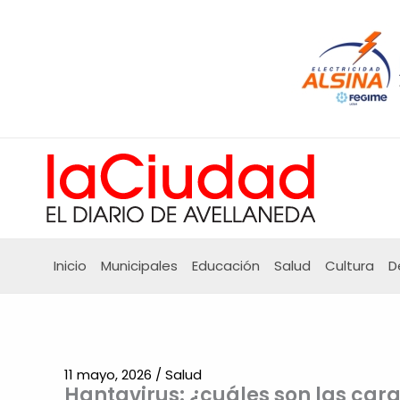
Ir
al
contenido
Inicio
Municipales
Educación
Salud
Cultura
D
11 mayo, 2026
/
Salud
Hantavirus: ¿cuáles son las cara