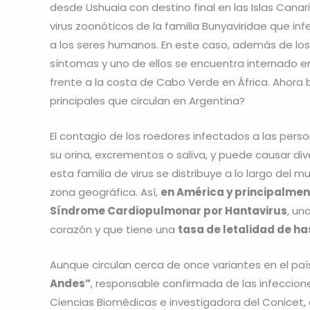
desde Ushuaia con destino final en las Islas Canar
virus zoonóticos de la familia Bunyaviridae que in
a los seres humanos. En este caso, además de los 
síntomas y uno de ellos se encuentra internado en
frente a la costa de Cabo Verde en África. Ahora 
principales que circulan en Argentina?
El contagio de los roedores infectados a las pers
su orina, excrementos o saliva, y puede causar div
esta familia de virus se distribuye a lo largo del
zona geográfica. Así,
en América y principalmen
Síndrome Cardiopulmonar por Hantavirus
, un
corazón y que tiene una
tasa de letalidad de has
Aunque circulan cerca de once variantes en el país
Andes”
, responsable confirmada de las infecciones
Ciencias Biomédicas e investigadora del Conicet, 