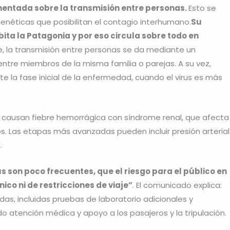
entada sobre la transmisión entre personas.
Esto se
enéticas que posibilitan el contagio interhumano.
Su
bita la Patagonia y por eso circula sobre todo en
re, la transmisión entre personas se da mediante un
tre miembros de la misma familia o parejas. A su vez,
 la fase inicial de la enfermedad, cuando el virus es más
us causan fiebre hemorrágica con síndrome renal, que afecta
os. Las etapas más avanzadas pueden incluir presión arterial
.
us son poco frecuentes, que el riesgo para el público en
ico ni de restricciones de viaje”
. El comunicado explica:
as, incluidas pruebas de laboratorio adicionales y
o atención médica y apoyo a los pasajeros y la tripulación.