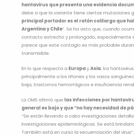
hantavirus que presenta una evidencia docum
debe a que la variante tiene ciertas mutaciones g
principal portador es el ratón colilargo que ha
Argentina y Chile
”. Se ha visto que, cuando ocur
contacto estrecho y prolongado, especialmente en
parece que este contagio es más probable durante
transmisible.
En lo que respecta a
Europa
y
Asia
, los hantavir
principalmente a los riñones y los vasos sanguíne
baja, trastornos hemorrágicos e insuficiencia renal
La OMS afirmó que
las infecciones por hantavir
general es bajo y que “no hay necesidad de pán
“Se están llevando a cabo investigaciones detallad
investigaciones epidemiológicas. Se está brindand
También está en curso la secuenciación del virus”.