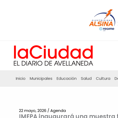
Ir
al
contenido
Inicio
Municipales
Educación
Salud
Cultura
D
22 mayo, 2026
/
Agenda
IMEPA inaugurará una muestra f