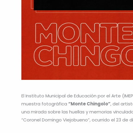
El Instituto Municipal de Educación por el Arte (IM
muestra fotográfica
“Monte Chingolo”
, del arti
una mirada sobre las huellas y memorias vinculada
“Coronel Domingo Viejobueno”, ocurrido el 23 de d