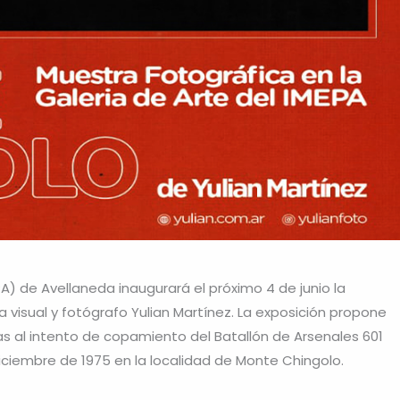
EPA) de Avellaneda inaugurará el próximo 4 de junio la
sta visual y fotógrafo Yulian Martínez. La exposición propone
s al intento de copamiento del Batallón de Arsenales 601
iciembre de 1975 en la localidad de Monte Chingolo.