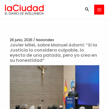
Ir
Buscar
al
contenido
26 junio, 2026
/
Nacionales
Javier Milei, sobre Manuel Adorni: “Si la
Justicia lo considera culpable, lo
eyecto de una patada, pero yo creo en
su honestidad”