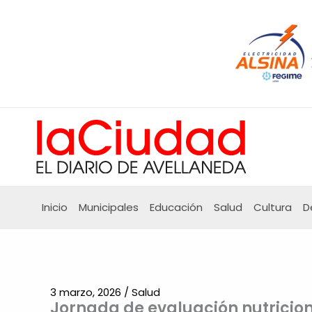
Ir
al
contenido
Inicio
Municipales
Educación
Salud
Cultura
D
3 marzo, 2026
/
Salud
Jornada de evaluación nutricion