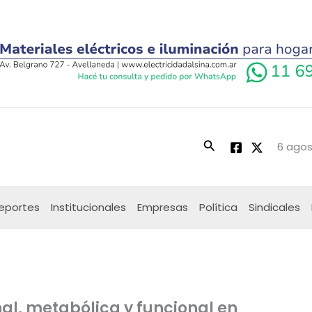
Buscar
6 agos
eportes
Institucionales
Empresas
Política
Sindicales
al, metabólica y funcional en