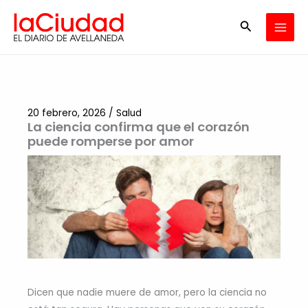
Ir
Buscar
al
contenido
20 febrero, 2026
/
Salud
La ciencia confirma que el corazón
puede romperse por amor
Dicen que nadie muere de amor, pero la ciencia no