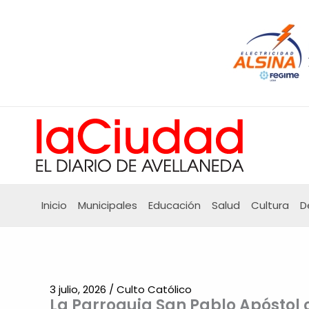
Ir
al
contenido
Inicio
Municipales
Educación
Salud
Cultura
D
3 julio, 2026
/
Culto Católico
La Parroquia San Pablo Apóstol c