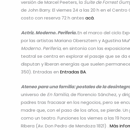
versión de Marcel Peeters, la
Suite de Forrest Gu
de John Barry. El viernes 24 a las 20 h en el Centro 
costo con reserva 72 h antes
acá
.
Actriz. Moderno. Periferia.
En el marco del ciclo E
por las artistas Mariana Obersztern y Agustina Mu
Moderno. Periferia
, en sintonía con las exposicio
teatral se centra en explorar el pasaje que se da 
disputan y liberan energías que suelen permanecer.
350). Entradas en
Entradas BA
.
Ateneo para una familia: postales de la desintegra
universo de
En familia
,
de Florencio Sánchez, y dir
padres tras fracasar en los negocios, pero se en
madre que, con el paso de los años, se pierde. Un
como un teatro. Funciones los viernes a las 19 hora
Ribera (Av. Don Pedro de Mendoza 1821) .
Más info