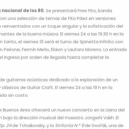
 nacional de los 80.
Se presentará Free Fito, banda
 con una selección de temas de Fito Páez en versiones
no reinventados con un toque singular y la sofisticación del
mantes de la buena música. El viernes 24 a las 19.30 h en la
n tanto, el viernes 31 será el turno de Spinetta Infinito con
on Peirone, Fermín Merlo, Elaion y Lautaro Moreno. La entrada
y el ingreso por orden de llegada hasta completar la
de guitarras acústicas dedicado a la exploración de un
ásicos de Guitar Craft. El viernes 24 a las 19 h en la
ada sin costo.
e Buenos Aires ofrecerá un nuevo concierto en la Usina del
 h bajo la dirección musical del maestro Jongwhi Vakh. El
p. 24
de Tchaikovsky, y la
Sinfonía N.º 9
de Dvořák, una de