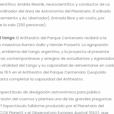
ntífico; Andrés Rieznik, neurocientífico y conductor de La
coordinador del área de Astronomía del Planetario. El sábado
. Sarmiento y Av. Libertador). Entrada libre y sin costo, por
 la sala (250 personas).
l tango.
El Anfiteatro del Parque Centenario recibirá a la
os maestros Ramiro Gallo y Hernán Possetti. La agrupación
ca, emblema del tango argentino, y la proyecta al presente
obras contemporáneas y arreglos de estudiantes y egresado
la vitalidad del tango y su capacidad de reinventarse en cad
as 19 h en el Anfiteatro del Parque Centenario (Leopoldo
o hasta completar la capacidad del Anfiteatro.
Espectáculo de divulgación astronómica para público
ploración del cosmos y plantea una de las grandes preguntas
ar? Espectáculo fulldome producido por el Planetario del
CR PlanetS y el Observatorio Europeo Austral (ESO), que