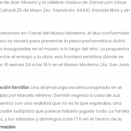
mp
de Alan Silvestri y la célebre música de
Danza con lobos
Cultural 25 de Mayo (Av. Triunvirato 4444). Entrada libre y sin
xposiciones en Cartel del Museo Moderno, el dúo conformado
ñoz se reunirá para presentar la pieza performática
Actriz.
nes inauguradas en el museo a lo largo del año. La propuesta
entre el ensayo y la obra, esa frontera estética donde se
 El viernes 24 a las 19 h en el Museo Moderno (Av. San Juan
ción familiar.
Una dramaturgia escénica inspirada en el
igida por Marcelo Mininno. Damián regresa a casa de sus
cuentra con una realidad que no es la que esperaba. Una
 padre ludópata que parece haberlo jugado todo. La familia
s, y los sábados y domingos a las 17 h en el Teatro de la
rmació
n
.