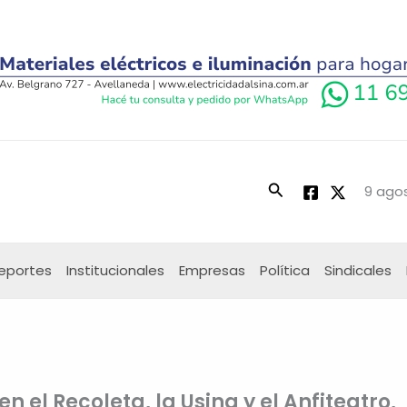
Buscar
9 agos
eportes
Institucionales
Empresas
Política
Sindicales
 el Recoleta, la Usina y el Anfiteatro,