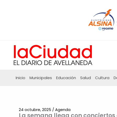
Ir
al
contenido
Inicio
Municipales
Educación
Salud
Cultura
D
24 octubre, 2025
/
Agenda
La semana llega con conciertos en