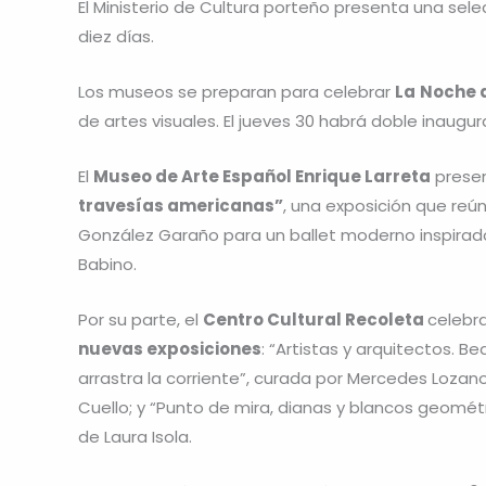
El Ministerio de Cultura porteño presenta una sel
diez días.
Los museos se preparan para celebrar
La
Noche 
de artes visuales. El jueves 30 habrá doble inaugur
El
Museo de Arte Español Enrique Larreta
presen
travesías americanas”
, una exposición que reún
González Garaño para un ballet moderno inspirado
Babino.
Por su parte, el
Centro Cultural Recoleta
celebra
nuevas exposiciones
: “Artistas y arquitectos. B
arrastra la corriente”, curada por Mercedes Lozan
Cuello; y “Punto de mira, dianas y blancos geométr
de Laura Isola.