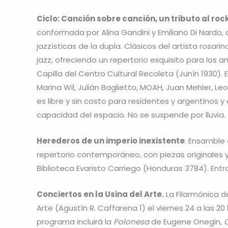
Ciclo: Canción sobre canción, un tributo al rock
conformada por Alina Gandini y Emiliano Di Nardo,
jazzísticas de la dupla. Clásicos del artista rosari
jazz, ofreciendo un repertorio exquisito para los a
Capilla del Centro Cultural Recoleta (Junín 1930). E
Marina Wil, Julián Baglietto, MOAH, Juan Mehler, Le
es libre y sin costo para residentes y argentinos 
capacidad del espacio. No se suspende por lluvia.
Herederos de un imperio inexistente
. Ensamble 
repertorio contemporáneo, con piezas originales y cl
Biblioteca Evaristo Carriego (Honduras 3784). Entr
Conciertos en la Usina del Arte.
La Filarmónica d
Arte (Agustín R. Caffarena 1) el viernes 24 a las 20
programa incluirá la
Polonesa
de Eugene Onegin,
O