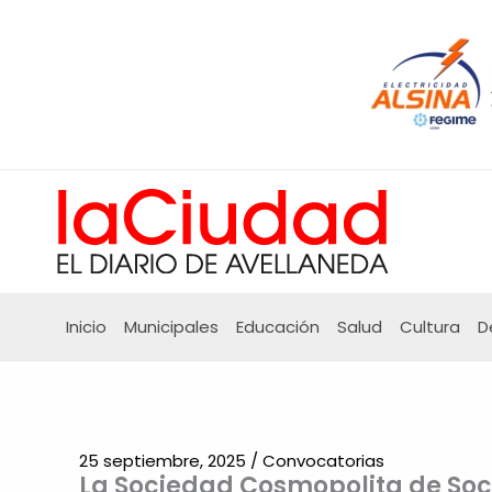
Ir
al
contenido
Inicio
Municipales
Educación
Salud
Cultura
D
25 septiembre, 2025
/
Convocatorias
La Sociedad Cosmopolita de Soc