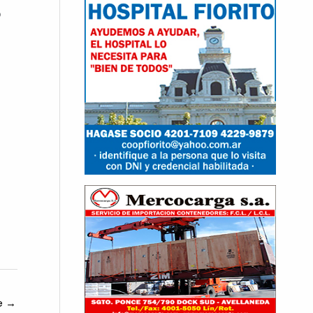
o
te
→