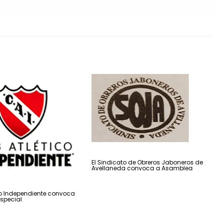
El Sindicato de Obreros Jaboneros de
Avellaneda convoca a Asamblea
ico Independiente convoca
special