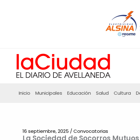
Ir
al
contenido
Inicio
Municipales
Educación
Salud
Cultura
D
16 septiembre, 2025
/
Convocatorias
La Sociedad de Socorros Mutuo