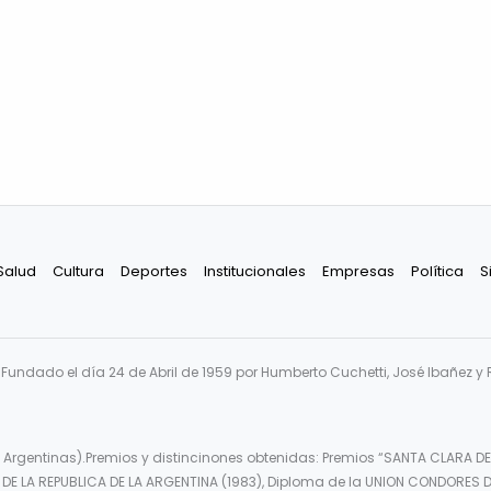
Salud
Cultura
Deportes
Institucionales
Empresas
Política
S
undado el día 24 de Abril de 1959 por Humberto Cuchetti, José Ibañez y 
 Argentinas).Premios y distincinones obtenidas: Premios “SANTA CLARA DE
DE LA REPUBLICA DE LA ARGENTINA (1983), Diploma de la UNION CONDORES D