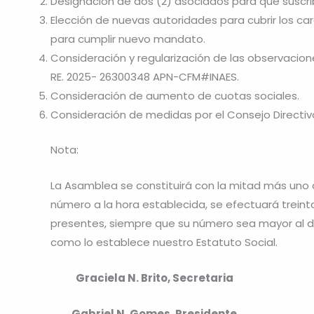
Designación de dos (2) asociados para que suscri
Elección de nuevas autoridades para cubrir los ca
para cumplir nuevo mandato.
Consideración y regularización de las observacion
RE. 2025- 26300348 APN-CFM#INAES.
Consideración de aumento de cuotas sociales.
Consideración de medidas por el Consejo Directiv
Nota:
La Asamblea se constituirá con la mitad más uno d
número a la hora establecida, se efectuará trein
presentes, siempre que su número sea mayor al de 
como lo establece nuestro Estatuto Social.
Graciela N. Brito, Secretaria
Gabriel N. Gomes, Presidente