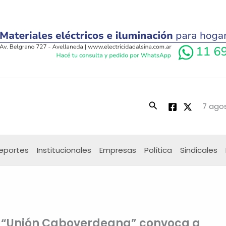
Buscar
7 agos
eportes
Institucionales
Empresas
Política
Sindicales
s “Unión Caboverdeana” convoca a