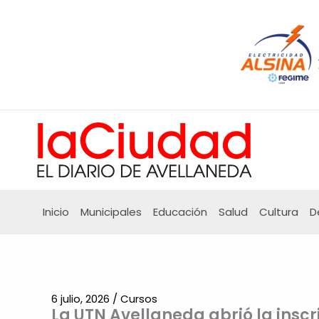
Ir
al
contenido
Inicio
Municipales
Educación
Salud
Cultura
D
6 julio, 2026
/
Cursos
La UTN Avellaneda abrió la inscr