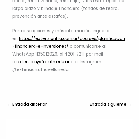
bonos, renta variable, renta fija) y las estrategias de
largo plazo y blindaje financiero (fondos de retiro,
prevención ante estafas).
Para inscripciones y más información, ingresar
en
https://extensionfra.com.ar/courses/planificacion
-financiera-e-inversiones/
o comunicarse al
WhatsApp 1135012026, al 4201-7211, por mail
a
extension@fra.utn.edu.ar
o al Instagram
@extension.utnavellaneda
←
Entrada anterior
Entrada siguiente
→