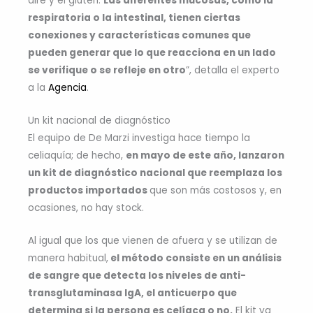
aire y el gluten.
Las diferentes mucosas, como la
respiratoria o la intestinal, tienen ciertas
conexiones y características comunes que
pueden generar que lo que reacciona en un lado
se verifique o se refleje en otro
”, detalla el experto
a la
Agencia
.
Un kit nacional de diagnóstico
El equipo de De Marzi investiga hace tiempo la
celiaquía; de hecho,
en mayo de este año, lanzaron
un kit de diagnóstico nacional que reemplaza los
productos importados
que son más costosos y, en
ocasiones, no hay stock.
Al igual que los que vienen de afuera y se utilizan de
manera habitual,
el método consiste en un análisis
de sangre que detecta los niveles de anti-
transglutaminasa IgA, el anticuerpo que
determina si la persona es celíaca o no.
El kit ya