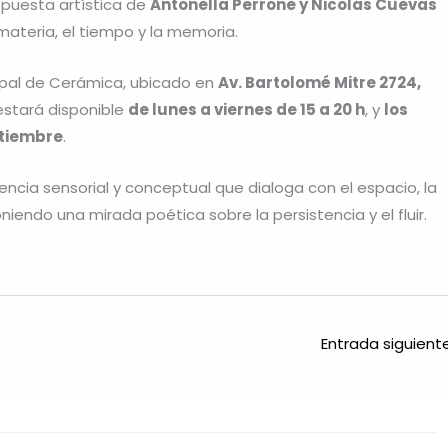
opuesta artística de
Antonella Perrone y Nicolás Cuevas
 materia, el tiempo y la memoria.
icipal de Cerámica, ubicado en
Av. Bartolomé Mitre 2724,
o estará disponible
de lunes a viernes de 15 a 20 h
, y
los
ptiembre
.
cia sensorial y conceptual que dialoga con el espacio, la
endo una mirada poética sobre la persistencia y el fluir.
Entrada siguien