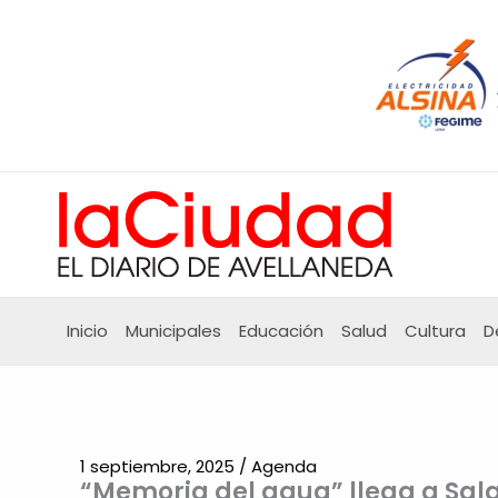
Ir
al
contenido
Inicio
Municipales
Educación
Salud
Cultura
D
1 septiembre, 2025
/
Agenda
“Memoria del agua” llega a Sala