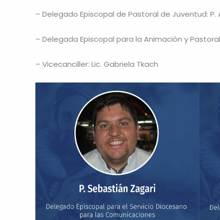
– Delegado Episcopal de Pastoral de Juventud: P. 
– Delegada Episcopal para la Animación y Pastoral 
– Vicecanciller: Lic. Gabriela Tkach