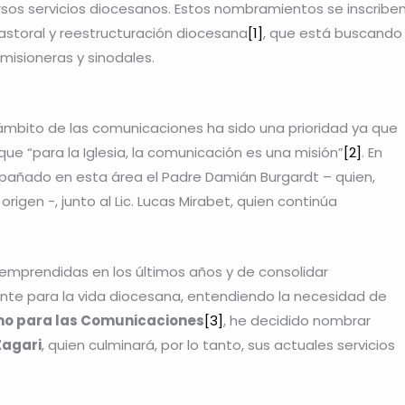
rsos servicios diocesanos. Estos nombramientos se inscribe
storal y reestructuración diocesana
[1]
, que está buscando
misioneras y sinodales.
ámbito de las comunicaciones ha sido una prioridad ya que
ue “para la Iglesia, la comunicación es una misión”
[2]
. En
añado en esta área el Padre Damián Burgardt – quien,
igen -, junto al Lic. Lucas Mirabet, quien continúa
 emprendidas en los últimos años y de consolidar
te para la vida diocesana, entendiendo la necesidad de
ano para las Comunicaciones
[3]
, he decidido nombrar
Zagari
, quien culminará, por lo tanto, sus actuales servicios