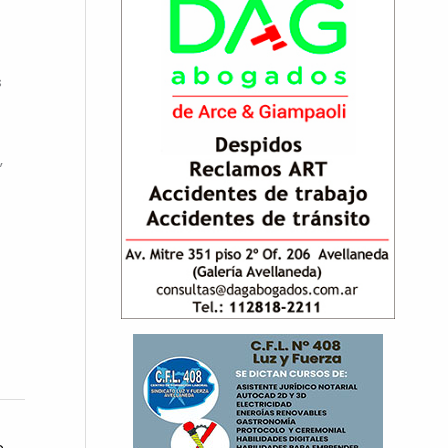
s
,
te
→