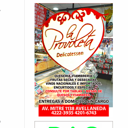
,
e
e