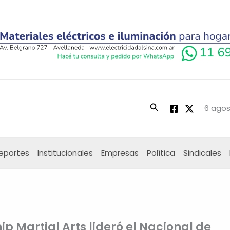
Buscar
6 agos
eportes
Institucionales
Empresas
Política
Sindicales
p Martial Arts lideró el Nacional de