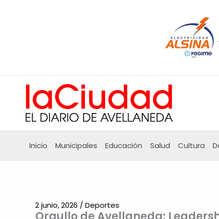
Ir
al
contenido
Inicio
Municipales
Educación
Salud
Cultura
D
2 junio, 2026
/
Deportes
Orgullo de Avellaneda: Leadershi