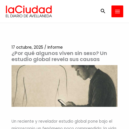
Ir
Buscar
al
contenido
17 octubre, 2025
/
Informe
¿Por qué algunos viven sin sexo? Un
estudio global revela sus causas
Un reciente y revelador estudio global pone bajo el
microscopio un fenómeno poco comprendido: la vida