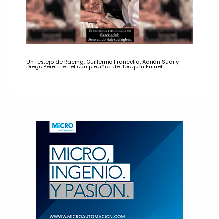
Un festejo de Racing: Guillermo Francella, Adrián Suar y
Diego Peretti en el cumpleaños de Joaquín Furriel