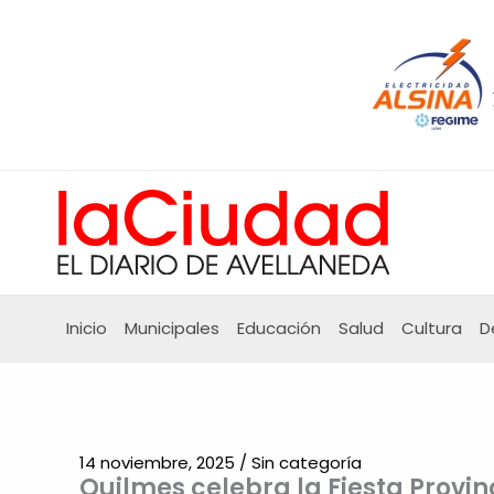
Ir
al
contenido
Inicio
Municipales
Educación
Salud
Cultura
D
14 noviembre, 2025
/
Sin categoría
Quilmes celebra la Fiesta Provin