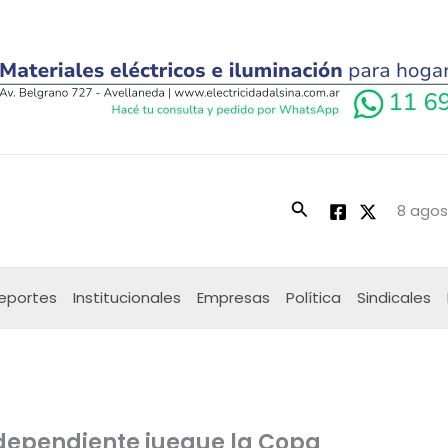
Buscar
8 agos
eportes
Institucionales
Empresas
Política
Sindicales
ndependiente juegue la Copa