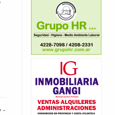
n
te
→