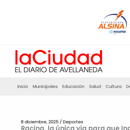
Ir
al
contenido
Inicio
Municipales
Educación
Salud
Cultura
D
8 diciembre, 2025
/
Deportes
Racing, la única vía para que I