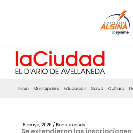
Ir
al
contenido
Inicio
Municipales
Educación
Salud
Cultura
D
18 mayo, 2026
/
Bonaerenses
Se extendieron las inscripcione