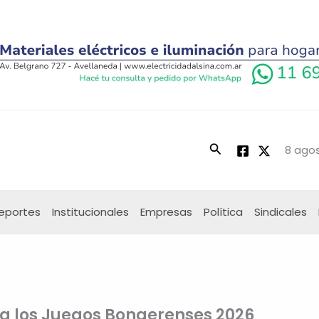
Buscar
8 agos
eportes
Institucionales
Empresas
Política
Sindicales
s a los Juegos Bonaerenses 2026