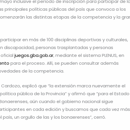
ayo inclusive el período de inscripción para participar de l
 principales políticas públicas del país que convoca a los
, comenzarán las distintas etapas de la competencia y la gra
articipar en más de 100 disciplinas deportivas y culturales,
con discapacidad, personas trasplantadas y personas
 oficial
juegos.gba.gob.ar
, mediante el sistema PLENUS, en
iento
para el proceso. Allí, se pueden consultar además
 novedades de la competencia.
an Cardozo, explicó que “la extensión marca nuevamente el
olítica pública de la Provincia” y afirmó que “para el Estado
Bonaerenses, aún cuando el gobierno nacional sigue
articipantes en cada edición y buscamos que cada vez más
aís, un orgullo de las y los bonaerenses”, cerró.