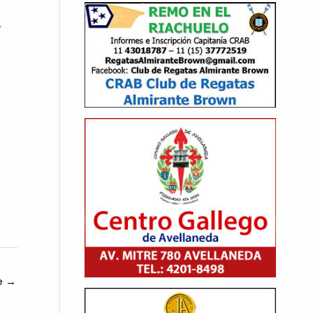
,
te
→