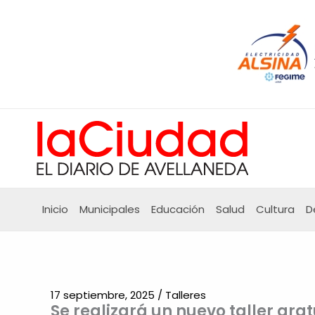
Ir
al
contenido
Inicio
Municipales
Educación
Salud
Cultura
D
17 septiembre, 2025
/
Talleres
Se realizará un nuevo taller gra