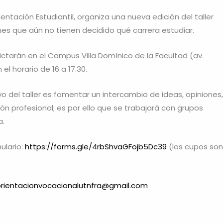
tación Estudiantil, organiza una nueva edición del taller
nes que aún no tienen decidido qué carrera estudiar.
ctarán en el Campus Villa Domínico de la Facultad (av.
l horario de 16 a 17.30.
vo del taller es fomentar un intercambio de ideas, opiniones,
ón profesional; es por ello que se trabajará con grupos
a.
mulario:
https://forms.gle/4rbShvaGFojb5Dc39
(los cupos son
orientacionvocacionalutnfra@gmail.com