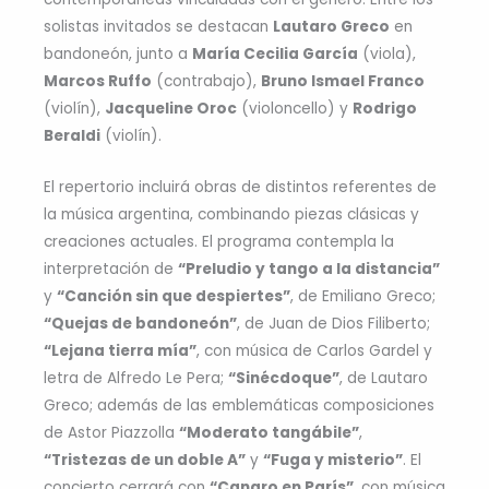
solistas invitados se destacan
Lautaro Greco
en
bandoneón, junto a
María Cecilia García
(viola),
Marcos Ruffo
(contrabajo),
Bruno Ismael Franco
(violín),
Jacqueline Oroc
(violoncello) y
Rodrigo
Beraldi
(violín).
El repertorio incluirá obras de distintos referentes de
la música argentina, combinando piezas clásicas y
creaciones actuales. El programa contempla la
interpretación de
“Preludio y tango a la distancia”
y
“Canción sin que despiertes”
, de Emiliano Greco;
“Quejas de bandoneón”
, de Juan de Dios Filiberto;
“Lejana tierra mía”
, con música de Carlos Gardel y
letra de Alfredo Le Pera;
“Sinécdoque”
, de Lautaro
Greco; además de las emblemáticas composiciones
de Astor Piazzolla
“Moderato tangábile”
,
“Tristezas de un doble A”
y
“Fuga y misterio”
. El
concierto cerrará con
“Canaro en París”
, con música