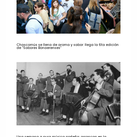
Chascomús se llena de aroma y sabor: llega la 6ta edición
de “Sabores Bonaerenses”
Una semana a pura música porteña: arrancan en la